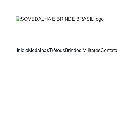
MEDALHAS - TROFÉUS - MOEDAS
Inicio
Medalhas
Trófeus
Brindes Militares
Contato
SM
11