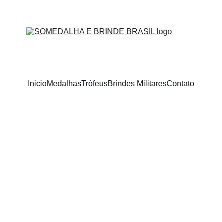
MEDALHAS - TROFÉUS - MOEDAS
Inicio
Medalhas
Trófeus
Brindes Militares
Contato
SM
18